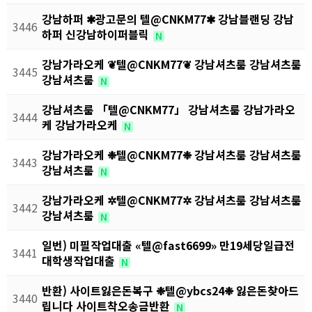
강남하퍼 ✱광고문의 텔@CNKM77✱ 강남블랜딩 강남
3446
하퍼 신강남하이퍼블릭
N
강남가라오케 ❦텔@CNKM77❦ 강남셔츠룸 강남셔츠룸
3445
강남셔츠룸
N
강남셔츠룸 「텔@CNKM77」 강남셔츠룸 강남가라오
3444
케 강남가라오케
N
강남가라오케 ❉텔@CNKM77❉ 강남셔츠룸 강남셔츠룸
3443
강남셔츠룸
N
강남가라오케 ✲텔@CNKM77✲ 강남셔츠룸 강남셔츠룸
3442
강남셔츠룸
N
일번) 미필작업대출 «텔@fast6699» 만19세당일급전
3441
대학생작업대출
N
반환) 사이트잃은돈복구 ❉텔@ybcs24❉ 잃은돈찾아드
3440
립니다 사이트착오송금반환
N