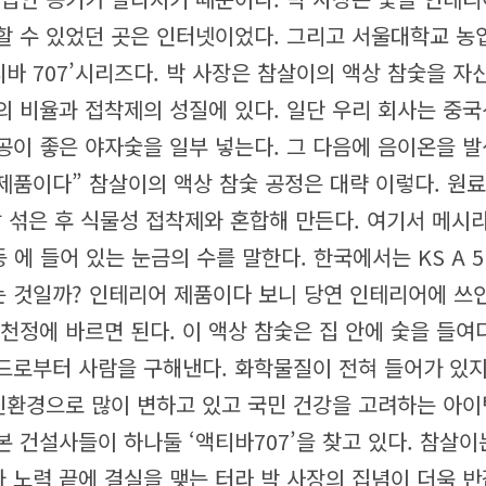
할 수 있었던 곳은 인터넷이었다. 그리고 서울대학교 농
티바 707’시리즈다.
박 사장은 참살이의 액상 참숯을 자
 비율과 접착제의 성질에 있다. 일단 우리 회사는 중국산 
기공이 좋은 야자숯을 일부 넣는다. 그 다음에 음이온을 
 제품이다”
참살이의 액상 참숯 공정은 대략 이렇다. 원료
잘 섞은 후 식물성 접착제와 혼합해 만든다.
여기서 메시라 
 에 들어 있는 눈금의 수를 말한다. 한국에서는 KS A 
 것일까? 인테리어 제품이다 보니 당연 인테리어에 쓰인
 천정에 바르면 된다.
이 액상 참숯은 집 안에 숯을 들여
드로부터 사람을 구해낸다. 화학물질이 전혀 들어가 있지
환경으로 많이 변하고 있고 국민 건강을 고려하는 아이
본 건설사들이 하나둘 ‘액티바707’을 찾고 있다.
참살이는
 노력 끝에 결실을 맺는 터라 박 사장의 집념이 더욱 