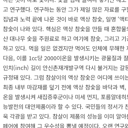
고 연구했다.
연구하는 동안 그가 제일 많은 자료를 구
집념과 노력 끝에 나온 것이 바로 액상 참숯, 일명 ‘액
참숯이 나와 있다. 핵심은 액상 참숯을 만들 때 혼합물의
산 대나무 숯을 주원료로 하고 여기에 참숯, 그리고 
하고 있다. 먹을 일은 없겠지만 먹어도 인체에 무해한
다음, 이를 1cc당 2000이온을 발생시키는 광물질과 
인치(inch) 길이 안신촌재개발구역 다시 불거지는 갈등
규정돼 있다.
그럼 참살이의 액상 참숯은 어디에 쓰이는
최종 내부 마감재를 덮기 전에 액상 참숯을 바닥과 벽,
온을 발생시켜 새집증후군이나 미세 먼지, 포름알데히
능발전의 대안제품이라 할 수 있다.
국민들의 정서가 친
욱 각광을 받고 있다. 참살이 제품의 성능을 이미 알아
페어에 참여해 그 우수성을 뽐낼 예정이다. 오랜 연구와