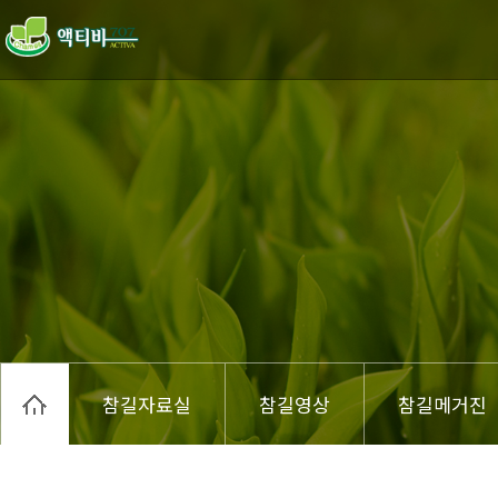
참길자료실
참길영상
참길메거진