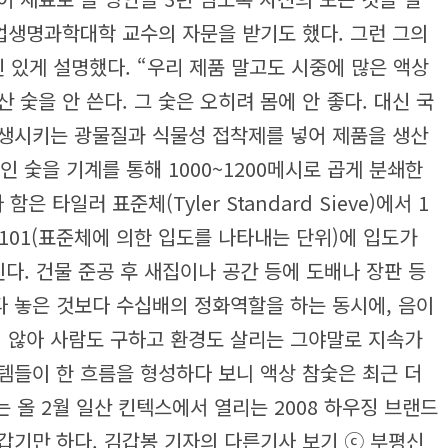
업생명과학대학 교수의 자문을 받기도 했다. 그런 그의
신 있게 설명했다.
“우리 제품 말고도 시중에 많은 액상
숯을 안 쓴다. 그 숯은 오히려 몸에 안 좋다. 대신 국
발생시키는 광물질과 식물성 접착제를 넣어 제품을 생산
인 숯을 기계를 통해 1000~1200메시로 곱게 분쇄한
함은 타일러 표준체(Tyler Standard Sieve)에서 1
5101(표준체에 의한 입도를 나타내는 단위)에 입도가
다. 건물 준공 후 새집이나 공간 등에 도배나 장판 등
다 놓은 것보다 수십배의 정화역할을 하는 동시에, 음이
 않아 사람도 구하고 환경도 살리는 그야말로 지속가
템들이 한 흐름을 형성하다 보니 액상 참숯은 최근 더
 올 2월 일산 킨텍스에서 열리는 2008 하우징 브랜드
반갑기만 하다.
김갑봉 기자의 다른기사 보기
ⓒ 부평신