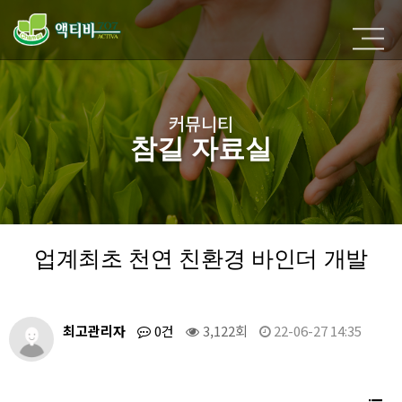
커뮤니티
참길 자료실
업계최초 천연 친환경 바인더 개발
최고관리자
0건
3,122회
22-06-27 14:35