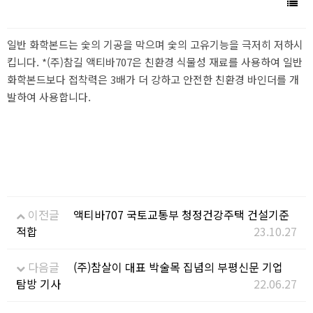
일반 화학본드는 숯의 기공을 막으며 숯의 고유기능을 극저히 저하시
킵니다.
*(주)참길 액티바707은 친환경 식물성 재료를 사용하여
일반
화학본드보다 접착력은 3배가 더 강하고 안전한 친환경 바인더를 개
발하여 사용합니다.
이전글
액티바707 국토교통부 청정건강주택 건설기준
적합
23.10.27
다음글
(주)참살이 대표 박술목 집념의 부평신문 기업
탐방 기사
22.06.27